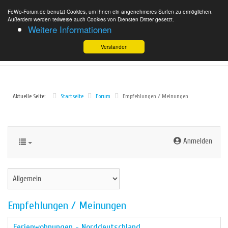
FeWo-Forum.de benutzt Cookies, um Ihnen ein angenehmeres Surfen zu ermöglichen.
Außerdem werden teilweise auch Cookies von Diensten Dritter gesetzt.
Weitere Informationen
Verstanden
Aktuelle Seite:
Startseite
Forum
Empfehlungen / Meinungen
Anmelden
Empfehlungen / Meinungen
Ferienwohnungen - Norddeutschland