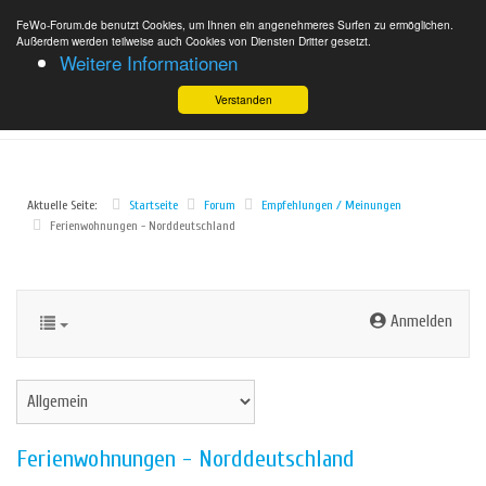
FeWo-Forum.de benutzt Cookies, um Ihnen ein angenehmeres Surfen zu ermöglichen.
Außerdem werden teilweise auch Cookies von Diensten Dritter gesetzt.
Weitere Informationen
Verstanden
Aktuelle Seite:
Startseite
Forum
Empfehlungen / Meinungen
Ferienwohnungen - Norddeutschland
Anmelden
Ferienwohnungen - Norddeutschland