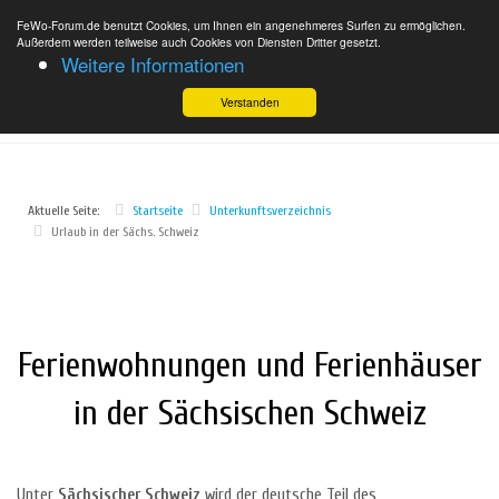
FeWo-Forum.de benutzt Cookies, um Ihnen ein angenehmeres Surfen zu ermöglichen.
Außerdem werden teilweise auch Cookies von Diensten Dritter gesetzt.
Weitere Informationen
Verstanden
Aktuelle Seite:
Startseite
Unterkunftsverzeichnis
Urlaub in der Sächs. Schweiz
Ferienwohnungen und Ferienhäuser
in der Sächsischen Schweiz
Unter
Sächsischer Schweiz
wird der deutsche Teil des