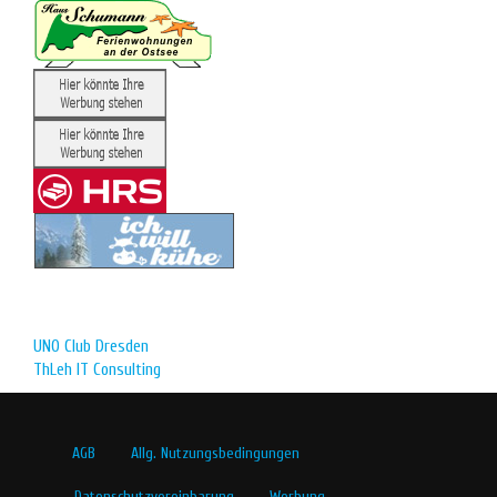
UNO Club Dresden
ThLeh IT Consulting
AGB
Allg. Nutzungsbedingungen
Datenschutzvereinbarung
Werbung