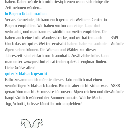
haben. Daher würde ich mich riesig freuen wenn sich einige die
Zeit nehmen würden...
In Bayern Urlaub machen
Servus Gemeinde, Ich kann euch gerne ein Wellness Center in
Bayern empfehlen. Wir haben vor kurzen einige Tage dort
verbracht, und man kann es wirklich nur weiterempfehlen. Die
haben auch eine tolle Wanderstrecke, und wir hatten auch
3519
Gluck das wir gutes Wetter erwischt haben, habe so auch die
Aufrufe
Alpen sehen können. Die Wiesen und Wälder zur dieser
Jahreszeit sind einfach nur Traumhaft. Zusätzliche Infos kann
man unter www.posthotel-rattenberg.de/st-englmar finden.
Liebe Grüße allen!
guter Schlafsack gesucht
Hallo zusammen Ich müsste dieses Jahr endlich mal einen
vernünftigen Schlafsack kaufen. Bin mir aber nicht sicher was
5888
genau Sinn macht. Er musste für unsere Alpen reichen und dies
Aufrufe
hauptsächlich während der Sommermonate. Welche Marke,
Typ, Schnitt, Grösse könnt Ihr mir empfehlen?