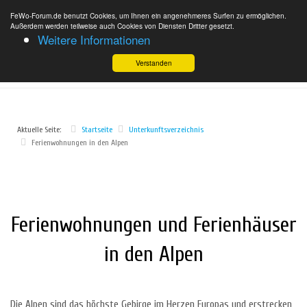
FeWo-Forum.de benutzt Cookies, um Ihnen ein angenehmeres Surfen zu ermöglichen.
Außerdem werden teilweise auch Cookies von Diensten Dritter gesetzt.
Weitere Informationen
Verstanden
Aktuelle Seite:
Startseite
Unterkunftsverzeichnis
Ferienwohnungen in den Alpen
Ferienwohnungen und Ferienhäuser
in den Alpen
Die Alpen sind das höchste Gebirge im Herzen Europas und erstrecken