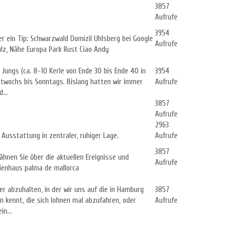
3857
Aufrufe
3954
r ein Tip: Schwarzwald Domizil Uhlsberg bei Google
Aufrufe
Sulz, Nähe Europa Park Rust Ciao Andy
Jungs (ca. 8-10 Kerle von Ende 30 bis Ende 40 in
3954
ittwochs bis Sonntags. Bislang hatten wir immer
Aufrufe
...
3857
Aufrufe
2963
Ausstattung in zentraler, ruhiger Lage.
Aufrufe
3857
rwähnen Sie über die aktuellen Ereignisse und
Aufrufe
rienhaus palma de mallorca
r abzuhalten, in der wir uns auf die in Hamburg
3857
on kennt, die sich lohnen mal abzufahren, oder
Aufrufe
n...