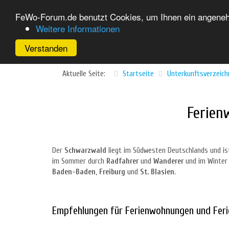
FeWo-Forum.de benutzt Cookies, um Ihnen ein angenehm
Weitere Informationen
Verstanden
Aktuelle Seite:
Startseite
Unterkunftsverzeich
Ferien
Der
Schwarzwald
liegt im Südwesten Deutschlands und i
im Sommer durch
Radfahrer
und
Wanderer
und im Winter
Baden-Baden
,
Freiburg
und
St. Blasien
.
Empfehlungen für Ferienwohnungen und Feri