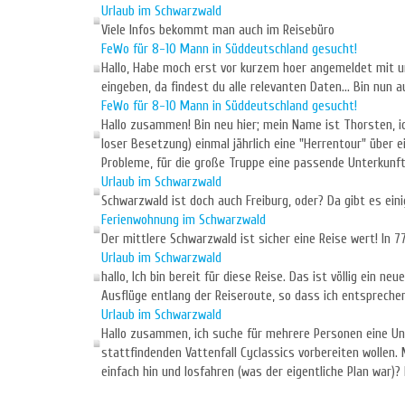
Urlaub im Schwarzwald
Viele Infos bekommt man auch im Reisebüro
FeWo für 8-10 Mann in Süddeutschland gesucht!
Hallo, Habe moch erst vor kurzem hoer angemeldet mit uns
eingeben, da findest du alle relevanten Daten... Bin nun a
FeWo für 8-10 Mann in Süddeutschland gesucht!
Hallo zusammen! Bin neu hier; mein Name ist Thorsten, ic
loser Besetzung) einmal jährlich eine "Herrentour" über
Probleme, für die große Truppe eine passende Unterkunft
Urlaub im Schwarzwald
Schwarzwald ist doch auch Freiburg, oder? Da gibt es ein
Ferienwohnung im Schwarzwald
Der mittlere Schwarzwald ist sicher eine Reise wert! In 
Urlaub im Schwarzwald
hallo, Ich bin bereit für diese Reise. Das ist völlig ein n
Ausflüge entlang der Reiseroute, so dass ich entsprechen
Urlaub im Schwarzwald
Hallo zusammen, ich suche für mehrere Personen eine Unt
stattfindenden Vattenfall Cyclassics vorbereiten wollen. 
einfach hin und losfahren (was der eigentliche Plan war)? 