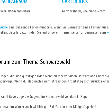
1 SCHLAFRAUM
GARTENBLICK
keil, Rheinland-Pfalz
Germersheim, Rheinland-Pfalz
Suche
eine passende Ferienimmobilie. Wenn Sie Vermieter eines Ferienhauses
tellen. Details dazu finden Sie auf unserer Themenseite für Vermieter zum
k
Forum zum Thema Schwarzwald
 legen, die sind günstiger. Oder, wenn du mal im Süden Deutschlands unterwe
derwege. Wenn du also nach einem stressigen Arbeitstag dich zurück ziehe
n kann! Bevorzuge die Gegend im Schwarzwald vor dem in Bayern!
 man im Winter auch wirklich gut Ski-Fahren oder Minigolf spielen!