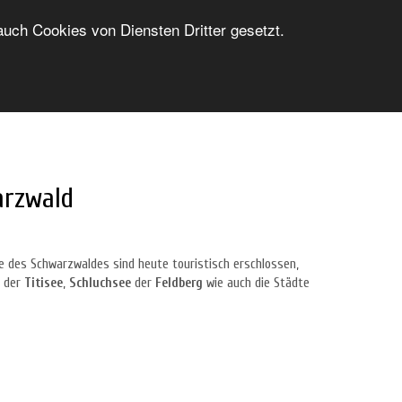
ch Cookies von Diensten Dritter gesetzt.
FERIENWOHNUNG INSERIEREN
LOGIN/ANMELDUNG
arzwald
le des Schwarzwaldes sind heute touristisch erschlossen,
e der
Titisee
,
Schluchsee
der
Feldberg
wie auch die Städte