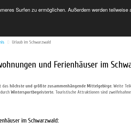
eres Surfen zu ermöglichen. Außerdem werden teilweise au
HOME
FORUM
UNTERKUNFTSVERZEICHNIS
nis
Urlaub im Schwarzwald
wohnungen und Ferienhäuser im Schw
st das
höchste und größte zusammenhängende Mittelgebirge
. Weite Tei
 durch
Wintersportbegeisterte
. Touristische Attraktionen sind zweifelsohn
enhäuser im Schwarzwald: