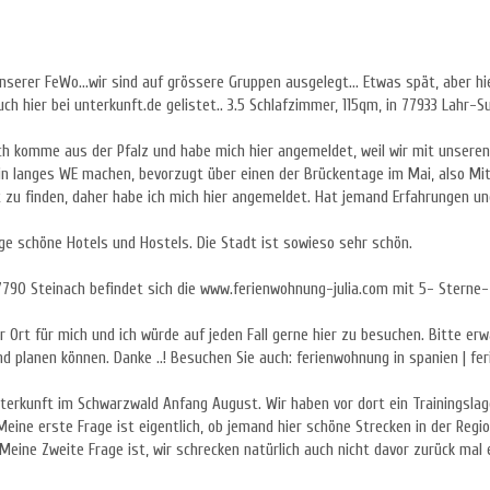
erer FeWo...wir sind auf grössere Gruppen ausgelegt... Etwas spät, aber hie
uch hier bei unterkunft.de gelistet.. 3.5 Schlafzimmer, 115qm, in 77933 Lahr-
h komme aus der Pfalz und habe mich hier angemeldet, weil wir mit unseren 
 ein langes WE machen, bevorzugt über einen der Brückentage im Mai, also M
 zu finden, daher habe ich mich hier angemeldet. Hat jemand Erfahrungen und
ige schöne Hotels und Hostels. Die Stadt ist sowieso sehr schön.
77790 Steinach befindet sich die www.ferienwohnung-julia.com mit 5- Sterne- 
euer Ort für mich und ich würde auf jeden Fall gerne hier zu besuchen. Bitte e
d planen können. Danke ..! Besuchen Sie auch: ferienwohnung in spanien | fe
erkunft im Schwarzwald Anfang August. Wir haben vor dort ein Trainingslage
Meine erste Frage ist eigentlich, ob jemand hier schöne Strecken in der Regi
Meine Zweite Frage ist, wir schrecken natürlich auch nicht davor zurück mal ei