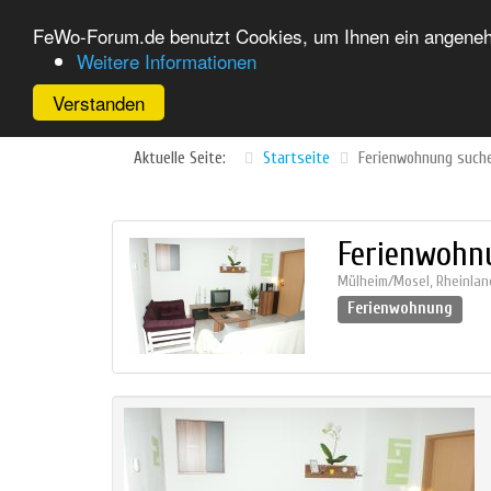
FeWo-Forum.de benutzt Cookies, um Ihnen ein angenehm
Weitere Informationen
Verstanden
Aktuelle Seite:
Startseite
Ferienwohnung such
Ferienwohn
Mülheim/Mosel
,
Rheinlan
Ferienwohnung