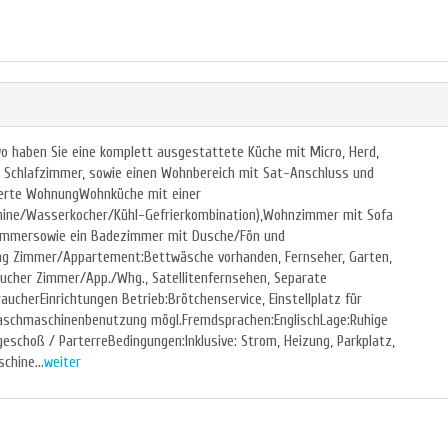
wo haben Sie eine komplett ausgestattete Küche mit Micro, Herd,
es Schlafzimmer, sowie einen Wohnbereich mit Sat-Anschluss und
ierte WohnungWohnküche mit einer
hine/Wasserkocher/Kühl-Gefrierkombination),Wohnzimmer mit Sofa
zimmersowie ein Badezimmer mit Dusche/Fön und
ng Zimmer/Appartement:Bettwäsche vorhanden, Fernseher, Garten,
aucher Zimmer/App./Whg., Satellitenfernsehen, Separate
ucherEinrichtungen Betrieb:Brötchenservice, Einstellplatz für
, Waschmaschinenbenutzung mögl.Fremdsprachen:EnglischLage:Ruhige
schoß / ParterreBedingungen:Inklusive: Strom, Heizung, Parkplatz,
hine...
weiter