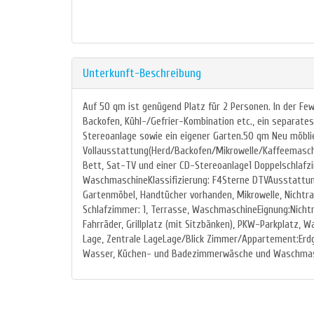
Unterkunft-Beschreibung
Auf 50 qm ist genügend Platz für 2 Personen. In der Fe
Backofen, Kühl-/Gefrier-Kombination etc., ein separat
Stereoanlage sowie ein eigener Garten.50 qm Neu möbl
Vollausstattung(Herd/Backofen/Mikrowelle/Kaffeemasc
Bett, Sat-TV und einer CD-Stereoanlage1 Doppelschlaf
WaschmaschineKlassifizierung: F4Sterne DTVAusstattu
Gartenmöbel, Handtücher vorhanden, Mikrowelle, Nichtr
Schlafzimmer: 1, Terrasse, WaschmaschineEignung:Nichtra
Fahrräder, Grillplatz (mit Sitzbänken), PKW-Parkplatz
Lage, Zentrale LageLage/Blick Zimmer/Appartement:Erdge
Wasser, Küchen- und Badezimmerwäsche und Waschmasc