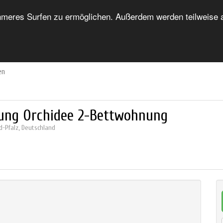
eres Surfen zu ermöglichen. Außerdem werden teilweise au
HOME
FORUM
UNTERKUNFTSVERZEICHNIS
en
ung Orchidee 2-Bettwohnung
d-Pfalz
,
Deutschland