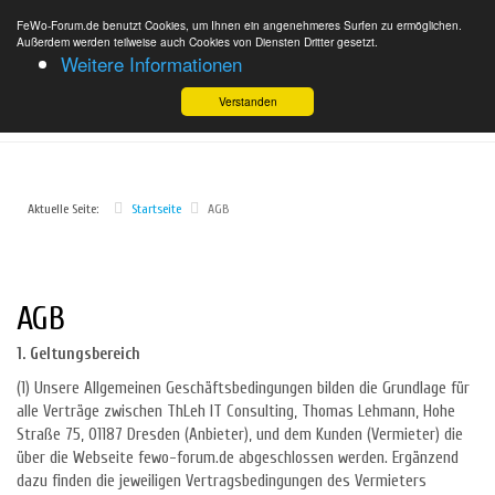
FeWo-Forum.de benutzt Cookies, um Ihnen ein angenehmeres Surfen zu ermöglichen.
Außerdem werden teilweise auch Cookies von Diensten Dritter gesetzt.
Weitere Informationen
Verstanden
Aktuelle Seite:
Startseite
AGB
AGB
1. Geltungsbereich
(1) Unsere Allgemeinen Geschäftsbedingungen bilden die Grundlage für
alle Verträge zwischen ThLeh IT Consulting, Thomas Lehmann, Hohe
Straße 75, 01187 Dresden (Anbieter), und dem Kunden (Vermieter) die
über die Webseite fewo-forum.de abgeschlossen werden. Ergänzend
dazu finden die jeweiligen Vertragsbedingungen des Vermieters