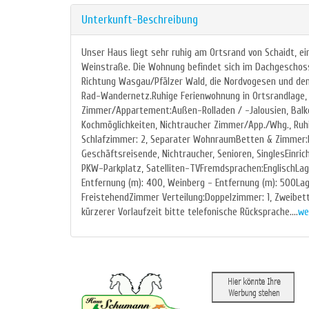
Unterkunft-Beschreibung
Unser Haus liegt sehr ruhig am Ortsrand von Schaidt, e
Weinstraße. Die Wohnung befindet sich im Dachgeschoss
Richtung Wasgau/Pfälzer Wald, die Nordvogesen und den
Rad-Wandernetz.Ruhige Ferienwohnung in Ortsrandlage
Zimmer/Appartement:Außen-Rolladen / -Jalousien, Balkon
Kochmöglichkeiten, Nichtraucher Zimmer/App./Whg., Ru
Schlafzimmer: 2, Separater WohnraumBetten & Zimmer:Fer
Geschäftsreisende, Nichtraucher, Senioren, SinglesEinrich
PKW-Parkplatz, Satelliten-TVFremdsprachen:EnglischLage
Entfernung (m): 400, Weinberg - Entfernung (m): 500La
FreistehendZimmer Verteilung:Doppelzimmer: 1, Zweibett
kürzerer Vorlaufzeit bitte telefonische Rücksprache....
we