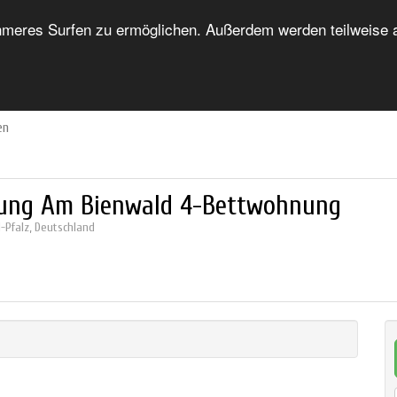
eres Surfen zu ermöglichen. Außerdem werden teilweise au
HOME
FORUM
UNTERKUNFTSVERZEICHNIS
en
ung Am Bienwald 4-Bettwohnung
-Pfalz
,
Deutschland