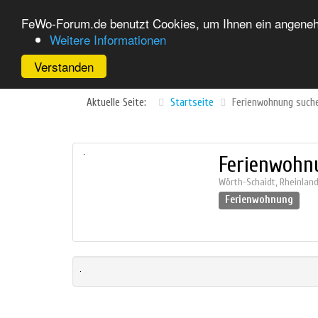
FeWo-Forum.de benutzt Cookies, um Ihnen ein angenehm
Weitere Informationen
Verstanden
Aktuelle Seite:
Startseite
Ferienwohnung such
Ferienwohn
Wörth-Schaidt
,
Rheinland
Ferienwohnung