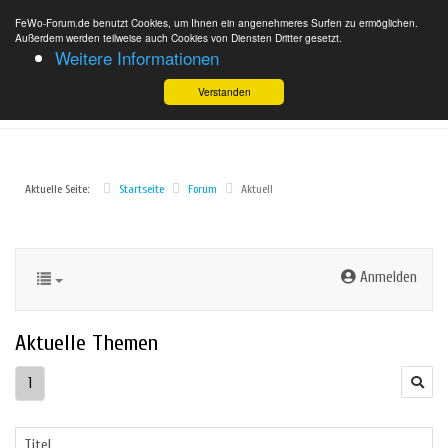
FeWo-Forum.de benutzt Cookies, um Ihnen ein angenehmeres Surfen zu ermöglichen.
Außerdem werden teilweise auch Cookies von Diensten Dritter gesetzt.
Weitere Informationen
Verstanden
Aktuelle Seite:
Startseite
Forum
Aktuell
Anmelden
Aktuelle Themen
1
Titel