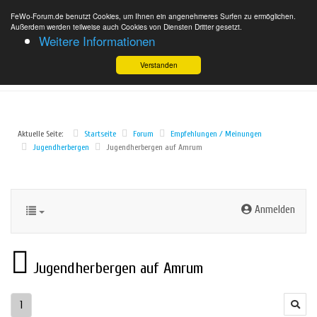
FeWo-Forum.de benutzt Cookies, um Ihnen ein angenehmeres Surfen zu ermöglichen.
Außerdem werden teilweise auch Cookies von Diensten Dritter gesetzt.
Weitere Informationen
Verstanden
Aktuelle Seite:
Startseite
Forum
Empfehlungen / Meinungen
Jugendherbergen
Jugendherbergen auf Amrum
Anmelden
Jugendherbergen auf Amrum
1