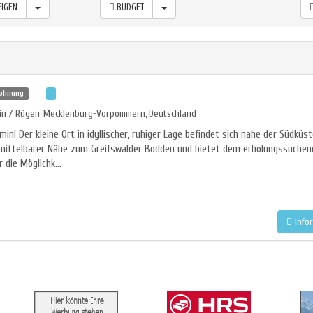
IGEN
BUDGET
wohnung
n / Rügen
Mecklenburg-Vorpommern
Deutschland
,
,
emin! Der kleine Ort in idyllischer, ruhiger Lage befindet sich nahe der Südküs
nmittelbarer Nähe zum Greifswalder Bodden und bietet dem erholungssuchen
 die Möglichk...
Info