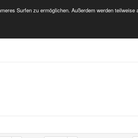
eres Surfen zu ermöglichen. Außerdem werden teilweise au
HOME
FORUM
UNTERKUNFTSVERZEICHNIS