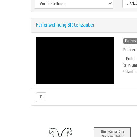
ANZE
Ferienwohnung Blütenzauber
Ferien
Puddemi
...Pudd
´s in u
Urlauber