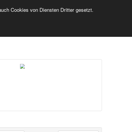
ch Cookies von Diensten Dritter gesetzt.
FERIENWOHNUNG INSERIEREN
LOGIN/ANMELDUNG