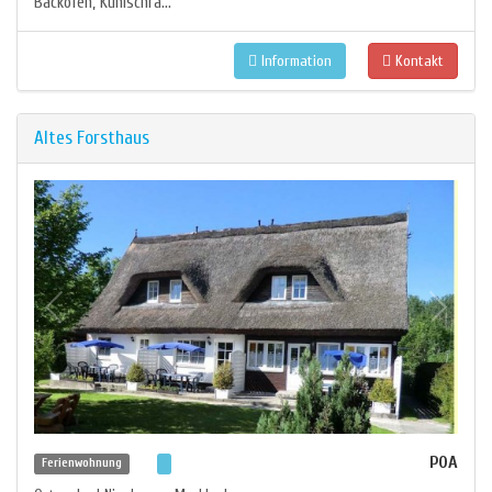
Backofen, Kühlschra...
Information
Kontakt
Altes Forsthaus
POA
Ferienwohnung