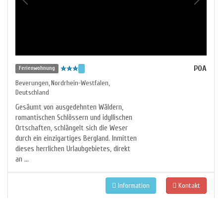
POA
Ferienwohnung
Beverungen
Nordrhein-Westfalen
,
,
Deutschland
Gesäumt von ausgedehnten Wäldern,
romantischen Schlössern und idyllischen
Ortschaften, schlängelt sich die Weser
durch ein einzigartiges Bergland. Inmitten
dieses herrlichen Urlaubgebietes, direkt
an ...
Information
Kontakt
Ferienwohnung Blütenzauber