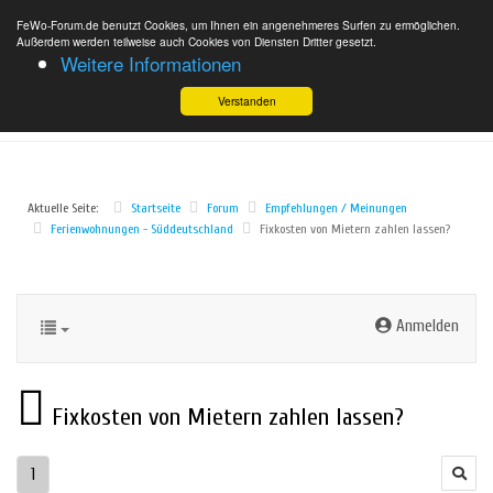
FeWo-Forum.de benutzt Cookies, um Ihnen ein angenehmeres Surfen zu ermöglichen.
Außerdem werden teilweise auch Cookies von Diensten Dritter gesetzt.
Weitere Informationen
Verstanden
Aktuelle Seite:
Startseite
Forum
Empfehlungen / Meinungen
Ferienwohnungen - Süddeutschland
Fixkosten von Mietern zahlen lassen?
Anmelden
Fixkosten von Mietern zahlen lassen?
1