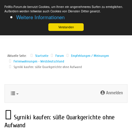
FeWo-Forum.de benutzt Cookies, um Ihnen ein angenehmeres Surfen zu ermöglichen.
Außerdem werden teilweise auch Cookies von Diensten Dritter gesetzt.
Weitere Informationen
Verstanden
Aktuelle Seite:
Startseite
Forum
Empfehlungen / Meinungen
Ferienwohnungen - Westdeutschland
Syrniki kaufen: süße Quarkgerichte ohne Aufwand
Anmelden
Syrniki kaufen: süße Quarkgerichte ohne
Aufwand