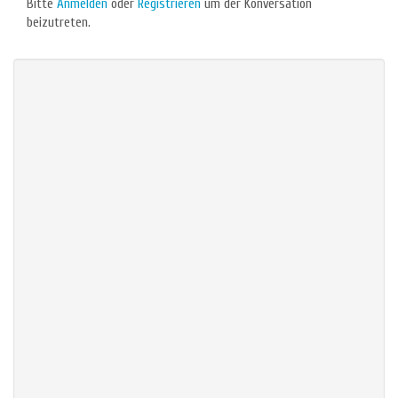
Bitte
Anmelden
oder
Registrieren
um der Konversation
beizutreten.