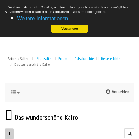
FeWo-Forum.de benutzt Cookies, um Ihnen ein angenehmeres Surfen zu ermöglichen.
Außerdem werden teilweise auch Cookies von Diensten Dritter gesetzt.
Weitere Informationen
Verstanden
Aktuelle Seite:
Startseite
Forum
Reiseberichte
Reiseberichte
Das wunderschöne Kairo
Anmelden
Das wunderschöne Kairo
1