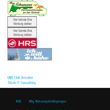
UNO Club Dresden
ThLeh IT Consulting
AGB
Allg. Nutzungsbedingungen