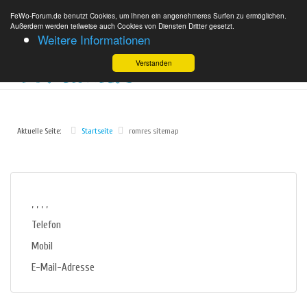
FeWo-Forum.de benutzt Cookies, um Ihnen ein angenehmeres Surfen zu ermöglichen.
Außerdem werden teilweise auch Cookies von Diensten Dritter gesetzt.
Weitere Informationen
Verstanden
Aktuelle Seite:
Startseite
romres sitemap
, , , ,
Telefon
Mobil
E-Mail-Adresse