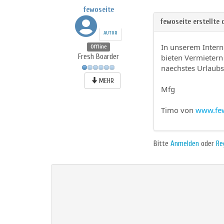
fewoseite
AUTOR
In unserem Intern
Offline
Fresh Boarder
bieten Vermietern
naechstes Urlaubs
MEHR
Mfg
Timo von
www.few
Bitte
Anmelden
oder
Re