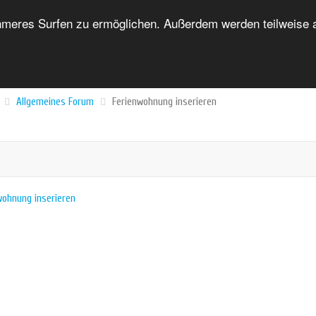
eres Surfen zu ermöglichen. Außerdem werden teilweise au
HOME
FORUM
UNTERKUNFTSVERZEICHNIS
Allgemeines Forum
Ferienwohnung inserieren
wohnung inserieren