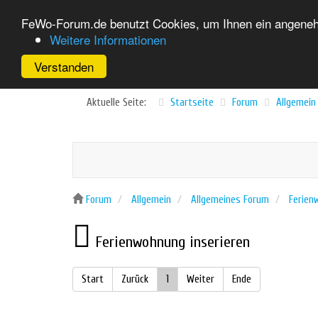
FeWo-Forum.de benutzt Cookies, um Ihnen ein angenehm
Weitere Informationen
Verstanden
Aktuelle Seite:
Startseite
Forum
Allgemein
Forum
Allgemein
Allgemeines Forum
Ferien
Ferienwohnung inserieren
Start
Zurück
1
Weiter
Ende