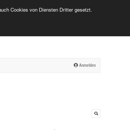
ch Cookies von Diensten Dritter gesetzt.
FERIENWOHNUNG INSERIEREN
LOGIN/ANMELDUNG
Anmelden