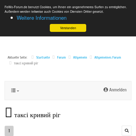
FeWo-Forum.de benutzt Cookies, um Ihnen ein angenehmeres Surfen zu ermöglichen.
Außerdem werden teilweise auch Cookies von Diensten Dritter gesetzt.
Weitere Informationen
Verstanden
Aktuelle Seite:
Startseite
Forum
Allgemein
Allgemeines Forum
таксі кривий ріг
Anmelden
таксі кривий ріг
1