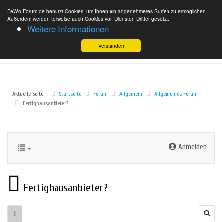
FeWo-Forum.de benutzt Cookies, um Ihnen ein angenehmeres Surfen zu ermöglichen.
Außerdem werden teilweise auch Cookies von Diensten Dritter gesetzt.
Weitere Informationen
Verstanden
Aktuelle Seite:
Startseite
Forum
Allgemein
Allgemeines Forum
Fertighausanbieter?
Anmelden
Fertighausanbieter?
1