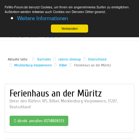
FeWo-Forum.de benutzt Cookies, um Ihnen ein angenehmeres Surfen zu ermöglichen.
Außerdem werden teilweise auch Cookies von Diensten Dritter gesetzt.
Weitere Informationen
Verstanden
Aktuelle Seite:
Startseite
romres sitemap
Deutschland
Mecklenburg-Vorpommern
Röbel
Ferienhaus an der Müritz
Ferienhaus an der Müritz
Unter den Kiefern 105
,
Röbel
,
Mecklenburg-Vorpommern
,
17207
,
Deutschland
direkt anrufen 01714808333