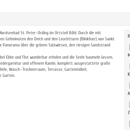
 Nordseebad St. Peter-Ording im Ortsteil Böhl. Durch die mit
B
en Gehminuten den Deich und den Leuchtturm (Blinkfuer) von Sankt
ge Panorama über die grünen Salzwiesen, den riesigen Sandstrand
M
ei Ebbe und Flut wunderbar erholen und die Seele baumeln lassen.
Ledergarnitur und offenem Kamin, komplett ausgestattete große
iele, Wasch-Trocknerraum, Terrasse, Gartenmöbel,
K
r Garten.
A
Z