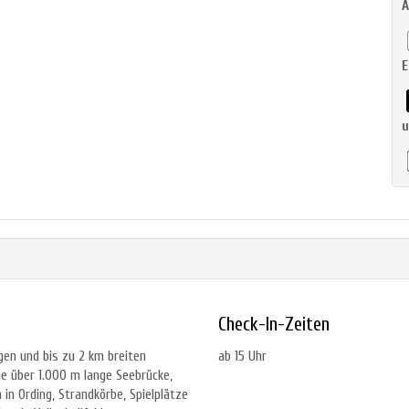
A
E
u
Check-In-Zeiten
gen und bis zu 2 km breiten
ab 15 Uhr
ne über 1.000 m lange Seebrücke,
n Ording, Strandkörbe, Spielplätze