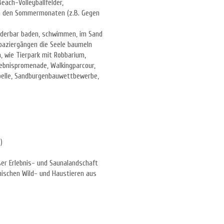
ach-Volleyballfelder,
in den Sommermonaten (z.B. Gegen
nderbar baden, schwimmen, im Sand
paziergängen die Seele baumeln
, wie Tierpark mit Robbarium,
ebnispromenade, Walkingparcour,
apelle, Sandburgenbauwettbewerbe,
)
r Erlebnis- und Saunalandschaft
ischen Wild- und Haustieren aus