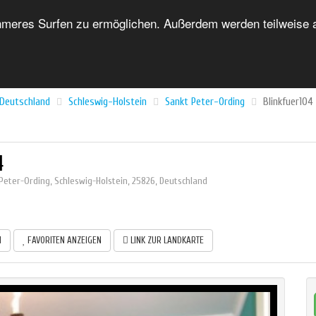
eres Surfen zu ermöglichen. Außerdem werden teilweise au
HOME
FORUM
UNTERKUNFTSVERZEICHNIS
Deutschland
Schleswig-Holstein
Sankt Peter-Ording
Blinkfuer104
4
Peter-Ording
,
Schleswig-Holstein
,
25826
,
Deutschland
N
FAVORITEN ANZEIGEN
LINK ZUR LANDKARTE