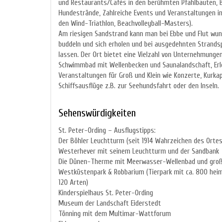
und Restaurants/Cafés in den berühmten Pfahlbauten, Be
Hundestrände, Zahlreiche Events und Veranstaltungen 
den Wind-Triathlon, Beachvolleyball-Masters).
Am riesigen Sandstrand kann man bei Ebbe und Flut wu
buddeln und sich erholen und bei ausgedehnten Strands
lassen. Der Ort bietet eine Vielzahl von Unternehmungen
Schwimmbad mit Wellenbecken und Saunalandschaft, Erl
Veranstaltungen für Groß und Klein wie Konzerte, Kurk
Schiffsausflüge z.B. zur Seehundsfahrt oder den Inseln.
Sehenswürdigkeiten
St. Peter-Ording – Ausflugstipps:
Der Böhler Leuchtturm (seit 1914 Wahrzeichen des Ortes
Westerhever mit seinem Leuchtturm und der Sandbank
Die Dünen-Therme mit Meerwasser-Wellenbad und große
Westküstenpark & Robbarium (Tierpark mit ca. 800 heim
120 Arten)
Kinderspielhaus St. Peter-Ording
Museum der Landschaft Eiderstedt
Tönning mit dem Multimar-Wattforum