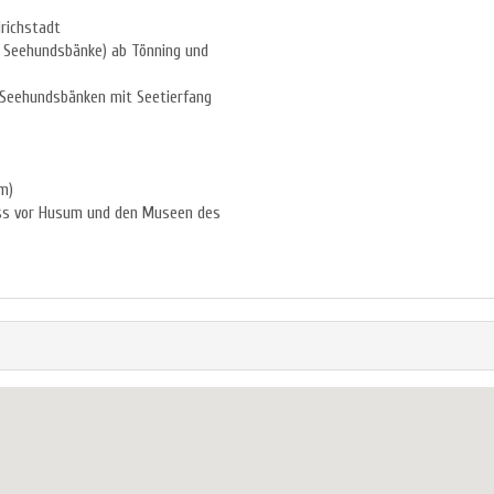
drichstadt
. Seehundsbänke) ab Tönning und
n Seehundsbänken mit Seetierfang
m)
ss vor Husum und den Museen des