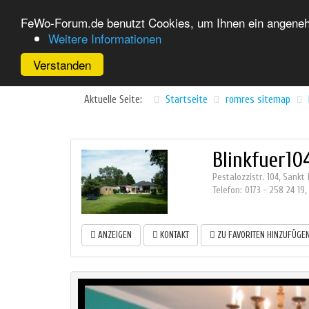
FeWo-Forum.de benutzt Cookies, um Ihnen ein angenehm
Weitere Informationen
Verstanden
Aktuelle Seite:
Startseite
romres sitemap
Blinkfuer10
Pestalozzistr. 104
,
Sankt 
Telefon:
0173 - 258 24 19
,
ANZEIGEN
KONTAKT
ZU FAVORITEN HINZUFÜGE