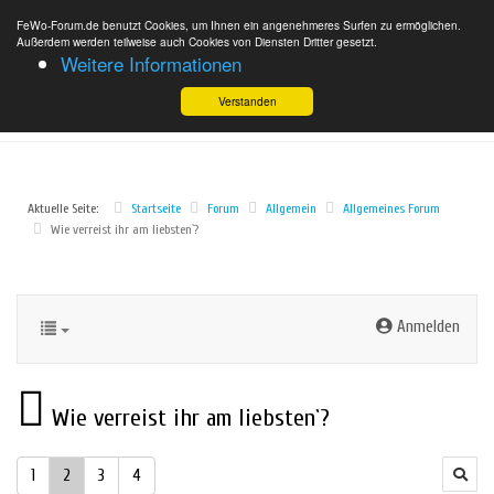
FeWo-Forum.de benutzt Cookies, um Ihnen ein angenehmeres Surfen zu ermöglichen.
Außerdem werden teilweise auch Cookies von Diensten Dritter gesetzt.
Weitere Informationen
Verstanden
Aktuelle Seite:
Startseite
Forum
Allgemein
Allgemeines Forum
Wie verreist ihr am liebsten`?
Anmelden
Wie verreist ihr am liebsten`?
1
2
3
4