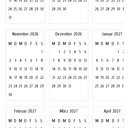
17
18
19
20
21
22
23
21
22
23
24
25
26
27
19
20
21
22
23
24
24
25
26
27
28
29
30
28
29
30
26
27
28
29
30
31
31
November 2026
Dezember 2026
Januar 2027
M
D
M
D
F
S
S
M
D
M
D
F
S
S
M
D
M
D
F
S
1
1
2
3
4
5
6
1
2
2
3
4
5
6
7
8
7
8
9
10
11
12
13
4
5
6
7
8
9
9
10
11
12
13
14
15
14
15
16
17
18
19
20
11
12
13
14
15
16
16
17
18
19
20
21
22
21
22
23
24
25
26
27
18
19
20
21
22
23
23
24
25
26
27
28
29
28
29
30
31
25
26
27
28
29
30
30
Februar 2027
März 2027
April 2027
M
D
M
D
F
S
S
M
D
M
D
F
S
S
M
D
M
D
F
S