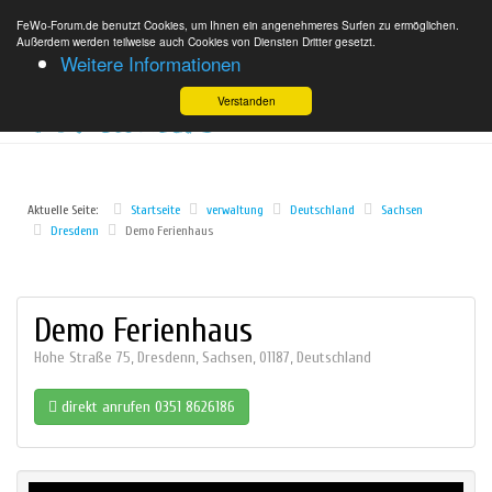
FeWo-Forum.de benutzt Cookies, um Ihnen ein angenehmeres Surfen zu ermöglichen.
Außerdem werden teilweise auch Cookies von Diensten Dritter gesetzt.
Weitere Informationen
Verstanden
Aktuelle Seite:
Startseite
verwaltung
Deutschland
Sachsen
Dresdenn
Demo Ferienhaus
Demo Ferienhaus
Hohe Straße 75
,
Dresdenn
,
Sachsen
,
01187
,
Deutschland
direkt anrufen 0351 8626186