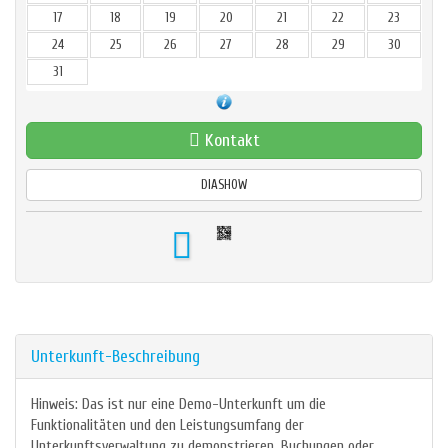
17
18
19
20
21
22
23
24
25
26
27
28
29
30
31
Kontakt
DIASHOW
Unterkunft-Beschreibung
Hinweis: Das ist nur eine Demo-Unterkunft um die
Funktionalitäten und den Leistungsumfang der
Unterkunftsverwaltung zu demonstrieren. Buchungen oder