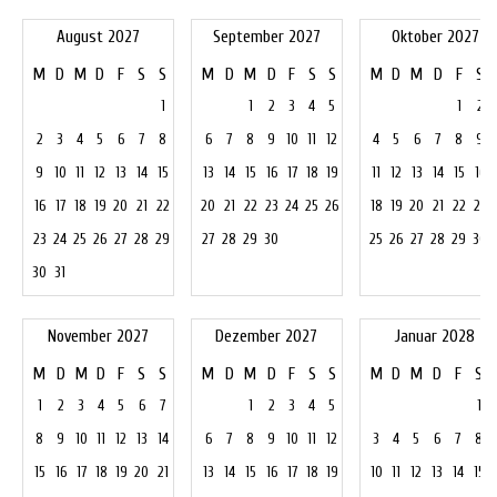
August 2027
September 2027
Oktober 2027
M
D
M
D
F
S
S
M
D
M
D
F
S
S
M
D
M
D
F
S
1
1
2
3
4
5
1
2
2
3
4
5
6
7
8
6
7
8
9
10
11
12
4
5
6
7
8
9
9
10
11
12
13
14
15
13
14
15
16
17
18
19
11
12
13
14
15
16
16
17
18
19
20
21
22
20
21
22
23
24
25
26
18
19
20
21
22
23
23
24
25
26
27
28
29
27
28
29
30
25
26
27
28
29
30
30
31
November 2027
Dezember 2027
Januar 2028
M
D
M
D
F
S
S
M
D
M
D
F
S
S
M
D
M
D
F
S
1
2
3
4
5
6
7
1
2
3
4
5
1
8
9
10
11
12
13
14
6
7
8
9
10
11
12
3
4
5
6
7
8
15
16
17
18
19
20
21
13
14
15
16
17
18
19
10
11
12
13
14
15