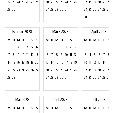
22
23
24
25
26
27
28
20
21
22
23
24
25
26
17
18
19
20
21
22
29
30
27
28
29
30
31
24
25
26
27
28
29
31
Februar 2028
März 2028
April 2028
M
D
M
D
F
S
S
M
D
M
D
F
S
S
M
D
M
D
F
S
1
2
3
4
5
6
1
2
3
4
5
1
7
8
9
10
11
12
13
6
7
8
9
10
11
12
3
4
5
6
7
8
14
15
16
17
18
19
20
13
14
15
16
17
18
19
10
11
12
13
14
15
21
22
23
24
25
26
27
20
21
22
23
24
25
26
17
18
19
20
21
22
28
29
27
28
29
30
31
24
25
26
27
28
29
Mai 2028
Juni 2028
Juli 2028
M
D
M
D
F
S
S
M
D
M
D
F
S
S
M
D
M
D
F
S