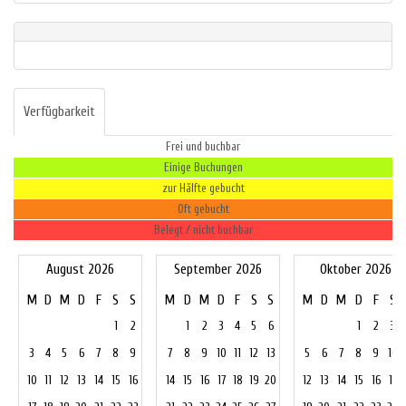
Verfügbarkeit
Frei und buchbar
Einige Buchungen
zur Hälfte gebucht
Oft gebucht
Belegt / nicht buchbar
August 2026
September 2026
Oktober 2026
M
D
M
D
F
S
S
M
D
M
D
F
S
S
M
D
M
D
F
S
1
2
1
2
3
4
5
6
1
2
3
3
4
5
6
7
8
9
7
8
9
10
11
12
13
5
6
7
8
9
10
10
11
12
13
14
15
16
14
15
16
17
18
19
20
12
13
14
15
16
17