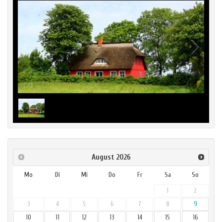
1
/
1
August
2026
Mo
Di
Mi
Do
Fr
Sa
So
1
2
3
4
5
6
7
8
9
10
11
12
13
14
15
16