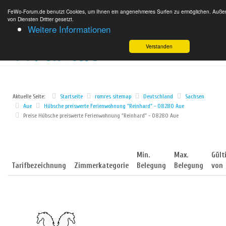
FeWo-Forum.de benutzt Cookies, um Ihnen ein angenehmeres Surfen zu ermöglichen. Außer
von Diensten Dritter gesetzt.
Weitere Informationen
Verstanden
Aktuelle Seite:
Startseite
romres sitemap
Deutschland
Sachsen
Aue
Hübsche preiswerte Ferienwohnung "Reinhard" - 08280 Aue
Preise Hübsche preiswerte Ferienwohnung "Reinhard" - 08280 Aue
Min.
Max.
Gült
Tarifbezeichnung
Zimmerkategorie
Belegung
Belegung
von