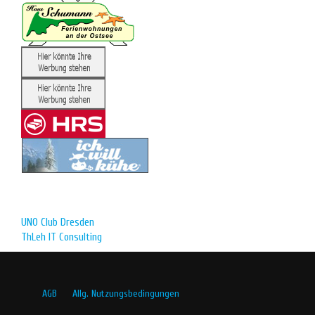
UNO Club Dresden
ThLeh IT Consulting
AGB
Allg. Nutzungsbedingungen