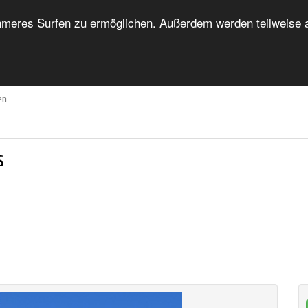
eres Surfen zu ermöglichen. Außerdem werden teilweise au
HOME
FORUM
UNTERKUNFTSVERZEICHNIS
en
s