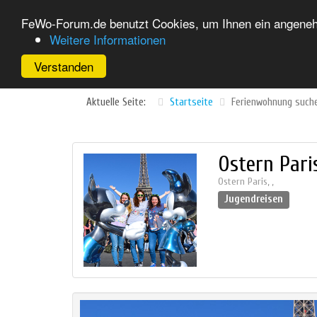
FeWo-Forum.de benutzt Cookies, um Ihnen ein angenehm
Weitere Informationen
Verstanden
Aktuelle Seite:
Startseite
Ferienwohnung such
Ostern Pari
Ostern Paris
,
,
Jugendreisen