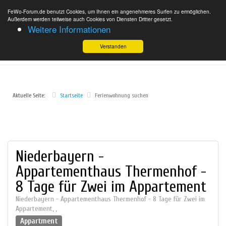
FeWo-Forum.de benutzt Cookies, um Ihnen ein angenehmeres Surfen zu ermöglichen.
Außerdem werden teilweise auch Cookies von Diensten Dritter gesetzt.
Weitere Informationen
Verstanden
Aktuelle Seite:
Startseite
Ferienwohnung suchen
Niederbayern -
Appartementhaus Thermenhof -
8 Tage für Zwei im Appartement
Niederbayern - Appartementhaus Thermenhof - 8 Tage für Zwei im
Appartement
,
,
Appartment