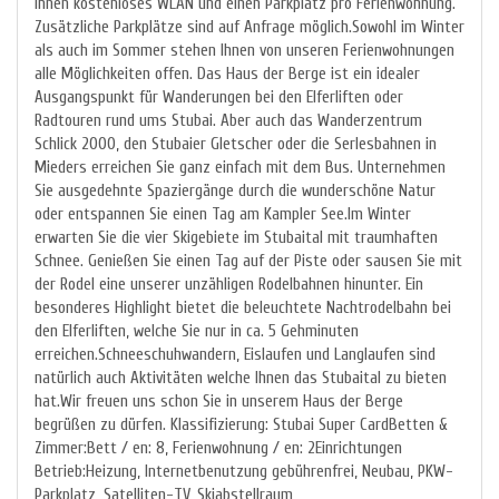
Ihnen kostenloses WLAN und einen Parkplatz pro Ferienwohnung.
Zusätzliche Parkplätze sind auf Anfrage möglich.Sowohl im Winter
als auch im Sommer stehen Ihnen von unseren Ferienwohnungen
alle Möglichkeiten offen. Das Haus der Berge ist ein idealer
Ausgangspunkt für Wanderungen bei den Elferliften oder
Radtouren rund ums Stubai. Aber auch das Wanderzentrum
Schlick 2000, den Stubaier Gletscher oder die Serlesbahnen in
Mieders erreichen Sie ganz einfach mit dem Bus. Unternehmen
Sie ausgedehnte Spaziergänge durch die wunderschöne Natur
oder entspannen Sie einen Tag am Kampler See.Im Winter
erwarten Sie die vier Skigebiete im Stubaital mit traumhaften
Schnee. Genießen Sie einen Tag auf der Piste oder sausen Sie mit
der Rodel eine unserer unzähligen Rodelbahnen hinunter. Ein
besonderes Highlight bietet die beleuchtete Nachtrodelbahn bei
den Elferliften, welche Sie nur in ca. 5 Gehminuten
erreichen.Schneeschuhwandern, Eislaufen und Langlaufen sind
natürlich auch Aktivitäten welche Ihnen das Stubaital zu bieten
hat.Wir freuen uns schon Sie in unserem Haus der Berge
begrüßen zu dürfen. Klassifizierung: Stubai Super CardBetten &
Zimmer:Bett / en: 8, Ferienwohnung / en: 2Einrichtungen
Betrieb:Heizung, Internetbenutzung gebührenfrei, Neubau, PKW-
Parkplatz, Satelliten-TV, Skiabstellraum,