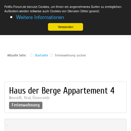
FeWo-Forum.de benutzt Cookies, um Ihnen ein angenehmeres Surfen zu ermöglichen.
Außerdem werden teilweise auch Cookies von Diensten Dritter gesetzt.
Weitere Informationen
Verstanden
Aktuelle Seite:
Startseite
Ferienwohnung suchen
Haus der Berge Appartement 4
Neustift
,
Tirol
,
Österreich
Ferienwohnung