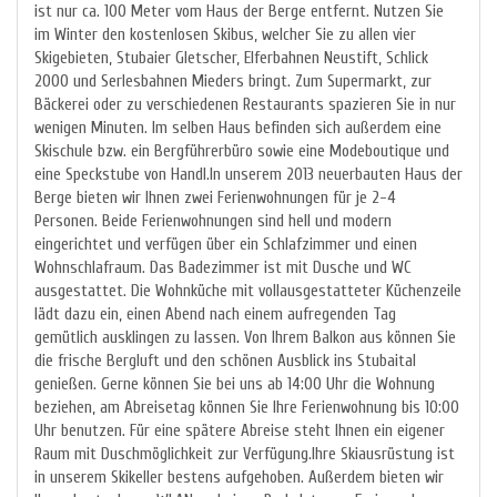
ist nur ca. 100 Meter vom Haus der Berge entfernt. Nutzen Sie
im Winter den kostenlosen Skibus, welcher Sie zu allen vier
Skigebieten, Stubaier Gletscher, Elferbahnen Neustift, Schlick
2000 und Serlesbahnen Mieders bringt. Zum Supermarkt, zur
Bäckerei oder zu verschiedenen Restaurants spazieren Sie in nur
wenigen Minuten. Im selben Haus befinden sich außerdem eine
Skischule bzw. ein Bergführerbüro sowie eine Modeboutique und
eine Speckstube von Handl.In unserem 2013 neuerbauten Haus der
Berge bieten wir Ihnen zwei Ferienwohnungen für je 2-4
Personen. Beide Ferienwohnungen sind hell und modern
eingerichtet und verfügen über ein Schlafzimmer und einen
Wohnschlafraum. Das Badezimmer ist mit Dusche und WC
ausgestattet. Die Wohnküche mit vollausgestatteter Küchenzeile
lädt dazu ein, einen Abend nach einem aufregenden Tag
gemütlich ausklingen zu lassen. Von Ihrem Balkon aus können Sie
die frische Bergluft und den schönen Ausblick ins Stubaital
genießen. Gerne können Sie bei uns ab 14:00 Uhr die Wohnung
beziehen, am Abreisetag können Sie Ihre Ferienwohnung bis 10:00
Uhr benutzen. Für eine spätere Abreise steht Ihnen ein eigener
Raum mit Duschmöglichkeit zur Verfügung.Ihre Skiausrüstung ist
in unserem Skikeller bestens aufgehoben. Außerdem bieten wir