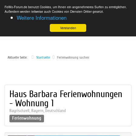
FeWo-Forum.de benutzt Cookies, um Ihnen ein angenehmeres Surfen zu ermöglichen.
Außerdem werden teilweise auch Cookies von Diensten Dritter gesetzt.
Weitere Informationen
Verstanden
Aktuelle Seite:
Startseite
Ferienwohnung suchen
Haus Barbara Ferienwohnungen
- Wohnung 1
Bayrischzell
,
Bayern
,
Deutschland
Ferienwohnung