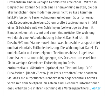
Ortszentrum sind in wenigen Gehminuten erreichbar. Mitten in
Bayrischzell können Sie sich eine Ferienwohnung mieten, die bei
aller ländlicher Idylle modernen Luxus nicht zu kurz kommen
läßt.Wir bieten 6 Ferienwohnungen gehobener Güte für wenig
Geld.Kategoriebeschreibung:56 qm große Studiowohnung im Stil
einer Zirbelstube mit vier Schlafkojen (vollwertige Betten mit
Bandscheibenmatratzen) und einer Einbauküche. Die Wohnung
wird durch eine Fußbodenheizung beheizt.Das Bad ist mit
Dusche/WC und Wanne sowei einer Waschmaschine ausgestattet
und hat ebenfalls Fußbodenheitzung. Die Wohnung hat Kabel-TV
und ein Radio und einen eigenen Telefonanschluss. Lage:Unser
Haus ist zentral und ruhig gelegen, das Ortszentrum erreichen
Sie in wenigen Gehminten.Endreinigung: im Preis
enthaltenHaus-/Kleintiere (optional, pro Tier und Tag) : 3.00
EurWäschep. (Handt./Bettw.): im Preis enthaltenBitte beachten
Sie, dass die aufgeführten Nebenkosten gegebenenfalls bereits
vorab mit dem Mietpreis zu zahlen sind! Genauere Informationen
dazu erhalten Sie in Ihrer Rechnung des Vertragspartners....
weiter