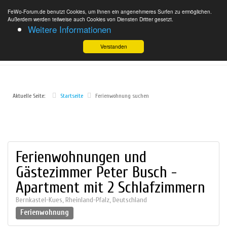
FeWo-Forum.de benutzt Cookies, um Ihnen ein angenehmeres Surfen zu ermöglichen.
Außerdem werden teilweise auch Cookies von Diensten Dritter gesetzt.
Weitere Informationen
Verstanden
Aktuelle Seite:
Startseite
Ferienwohnung suchen
Ferienwohnungen und
Gästezimmer Peter Busch -
Apartment mit 2 Schlafzimmern
Bernkastel-Kues
,
Rheinland-Pfalz
,
Deutschland
Ferienwohnung