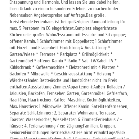
Entspannung und Harmonie. Und lassen Sie uns dabei helfen,
Ihren Urlaub zu einem besonderen Erlebnis zu machen.In der
Nebensaison Angebotspreise auf Anfrage.Das große,
freistehende Ferienhaus ist bei großzügiger Raumaufteilung für
max. 5 Personen im EG eingerichtet.Komplett eingerichtete
Küchenzeile; großer Wohn/Essraum mit Essecke und Sitzgruppe;
offener Kamin. 1 Schlafzimmer mit Doppelbett; 1 Schlafzimmer
mit Einzel- und Etagenbett.Einrichtung & Austattung: *
Garten/Wiese * Terrasse * Parkplatz * Grillmöglichkeit *
Gartenmöbel * offener Kamin * Radio * Sat-TV/Kabel-TV *
Kühlschrank * Kaffeemaschine * Elektroherd mit 4 Platten *
Backofen * Mikrowelle * Geschirrausstattung * Heizung *
Wäscheständer. Bettwäsche und Handtücher nicht im Preis
enthalten.Ausstattung Zimmer/Appartement:Außen-Rolladen / -
Jalousien, Backofen, Fernseher, Garten, Gartenmöbel, Gefrierfach,
Haarföhn, Haartrockner, Kaffee-Maschine, Kochmöglichkeiten,
Max. Haustiere: 1, Mikrowelle, Offener Kamin, Satellitenfernsehen,
Separate Schlafzimmer: 2, Separater Wohnraum, Terrasse,
Toaster, Wasserkocher, WieseBetten & Zimmer:Ferienhaus / -
häuser: 4, Ferienwohnung / en: 2Eignung:Familien, Gruppen,
SeniorenEinrichtungen Betrieb:Haustiere nicht erlaubtLage/Blick