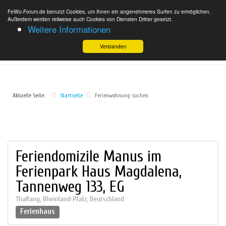
FeWo-Forum.de benutzt Cookies, um Ihnen ein angenehmeres Surfen zu ermöglichen.
Außerdem werden teilweise auch Cookies von Diensten Dritter gesetzt.
Weitere Informationen
Verstanden
Aktuelle Seite:
Startseite
Ferienwohnung suchen
Feriendomizile Manus im
Ferienpark Haus Magdalena,
Tannenweg 133, EG
Thalfang
,
Rheinland-Pfalz
,
Deutschland
Ferienhaus