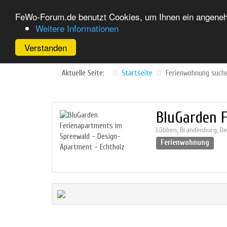
FeWo-Forum.de benutzt Cookies, um Ihnen ein angenehm
Weitere Informationen
Verstanden
Aktuelle Seite:
Startseite
Ferienwohnung such
BluGarden F
Lübben
,
Brandenburg
,
De
Ferienwohnung