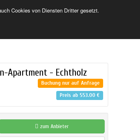
ch Cookies von Diensten Dritter gesetzt.
FERIENWOHNUNG INSERIEREN
LOGIN/ANMELDUNG
gn-Apartment - Echtholz
Buchung nur auf Anfrage
Preis
ab 553.00 €
zum Anbieter