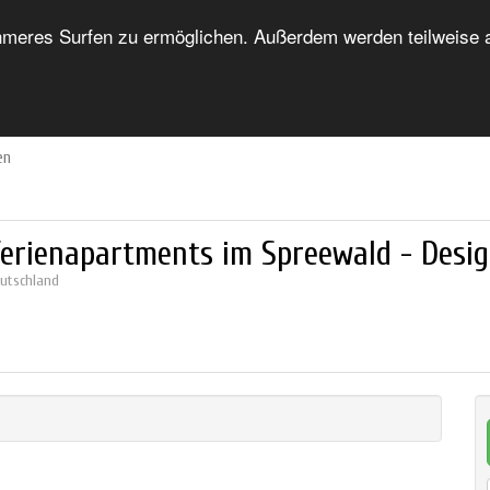
eres Surfen zu ermöglichen. Außerdem werden teilweise au
HOME
FORUM
UNTERKUNFTSVERZEICHNIS
en
erienapartments im Spreewald - Desi
utschland