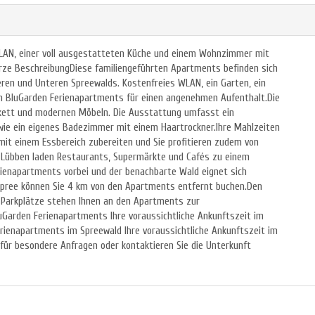
WLAN, einer voll ausgestatteten Küche und einem Wohnzimmer mit
urze BeschreibungDiese familiengeführten Apartments befinden sich
ren und Unteren Spreewalds. Kostenfreies WLAN, ein Garten, ein
den BluGarden Ferienapartments für einen angenehmen Aufenthalt.Die
rkett und modernen Möbeln. Die Ausstattung umfasst ein
ie ein eigenes Badezimmer mit einem Haartrockner.Ihre Mahlzeiten
mit einem Essbereich zubereiten und Sie profitieren zudem von
en Lübben laden Restaurants, Supermärkte und Cafés zu einem
rienapartments vorbei und der benachbarte Wald eignet sich
Spree können Sie 4 km von den Apartments entfernt buchen.Den
 Parkplätze stehen Ihnen an den Apartments zur
luGarden Ferienapartments Ihre voraussichtliche Ankunftszeit im
erienapartments im Spreewald Ihre voraussichtliche Ankunftszeit im
 für besondere Anfragen oder kontaktieren Sie die Unterkunft