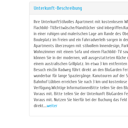
Unterkunft-Beschreibung
Ihre UnterkunftStilvolles Apartment mit kostenlosem 
Flachbild-TV.Bettwäsche/Handtücher sind inbegriffen.K
in einer ruhigen und malerischen Lage am Rande des Obe
Bouleplatz im Freien und ein Fahrradverleih sorgen in 
Apartments überzeugen mit stilvollem Innendesign, Pa
Wohnzimmer mit einem Sofa und einem Flachbild-TV sow
können Sie in der modernen, voll ausgestatteten Küche 
einem australischen Grillplatz. Im etwa 3 km entfernt
Besuch ein.Ein Radweg führt direkt an den BluGarden Fe
wunderbar für lange Spaziergänge. Kanutouren auf der 
Bahnhof Lübben erreichen Sie nach 3 km und kostenlose
Verfügung.Wichtige InformationenBitte teilen Sie den B
Voraus mit. Bitte teilen Sie der Unterkunft BluGarden F
Voraus mit. Nutzen Sie hierfür bei der Buchung das Feld
direkt....
weiter